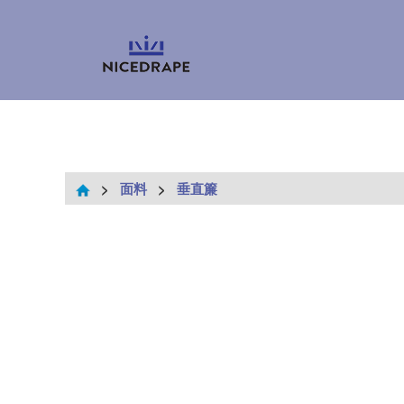
>
面料
>
垂直簾