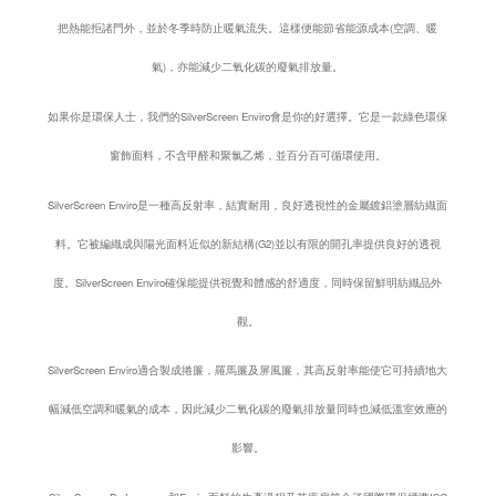
把熱能拒諸門外，並於冬季時防止暖氣流失。這樣便能節省能源成本(空調、暖
氣)，亦能減少二氧化碳的廢氣排放量。
如果你是環保人士，我們的SilverScreen Enviro會是你的好選擇。它是一款綠色環保
窗飾面料，不含甲醛和聚氯乙烯，並百分百可循環使用。
SilverScreen Enviro是一種高反射率，結實耐用，良好透視性的金屬鍍鋁塗層紡織面
料。它被編織成與陽光面料近似的新結構(G2)並以有限的開孔率提供良好的透視
度。SilverScreen Enviro確保能提供視覺和體感的舒適度，同時保留鮮明紡織品外
觀。
SilverScreen Enviro適合製成捲簾，羅馬簾及屏風簾，其高反射率能使它可持續地大
幅減低空調和暖氣的成本，因此減少二氧化碳的廢氣排放量同時也減低溫室效應的
影響。