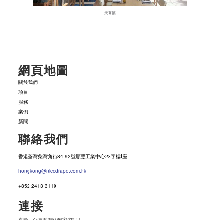
天幕簾
網頁地圖
關於我們
項目
服務
案例
新聞
聯絡我們
香港荃灣柴灣角街84-92號順豐工業中心28字樓I座
hongkong@nicedrape.com.hk
+852 2413 3119
連接
喜歡，分享並關注獨家資訊！