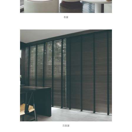
卷簾
百葉簾