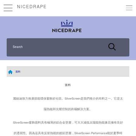
NICEDRAPE
Search
面料
面料
麗絲迪致力推廣節能環保窗飾於社區。SilverScreen是我們推介的布料之一。它是太
陽熱能和光耀控制的終極解決方案。
SilverScreen窗飾面料具有極薄的鋁合金塗層，可大大減低太陽能熱能兼且擁有良好
的透視性。因為這具有反射熱能的鍍鋁塗層，SilverScreen Performance能於夏季時