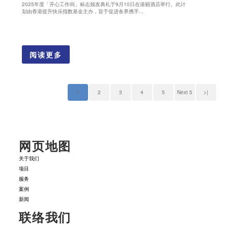
2025年度「开心工作间」标志颁发典礼于9月10日在港丽酒店举行。此计
划由香港提升快乐指数基金主办，旨于促进各界携手...
阅读更多
1
2
3
4
5
Next 5
>|
网页地图
关于我们
项目
服务
案例
新闻
联络我们