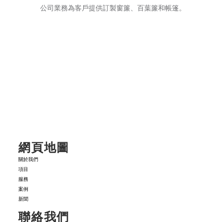
公司業務為客戶提供訂製窗簾、百葉簾和帳篷。
榮。
網頁地圖
關於我們
項目
服務
案例
新聞
聯絡我們