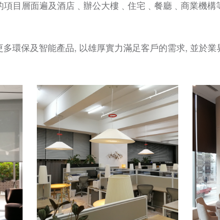
的項目層面遍及酒店﹑辦公大樓﹑住宅﹑餐廳﹑商業機構
多環保及智能產品, 以雄厚實力滿足客戶的需求, 並於