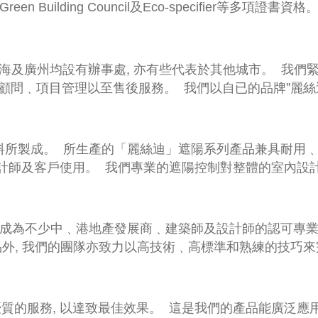
等多項證書資格
Green Building Council及Eco-specifier
上海及廣州均設有辦事處, 亦有些代表於其他城市。 我們
顧問﹑項目管理以至售後服務。 我們以自已的品牌"麗絲
料所製成。 所生產的「麗絲迪」遮陽系列產品兼具耐用﹑
計師及客戶使用。 我們專業的遮陽控制對整體的室內設
, 成為不少中﹑港地產發展商﹑建築師及設計師的認可專
外, 我們的團隊亦致力以高技術﹑高標準和熟練的技巧
質的服務, 以達致最佳效果。 這是我們的產品能廣泛應