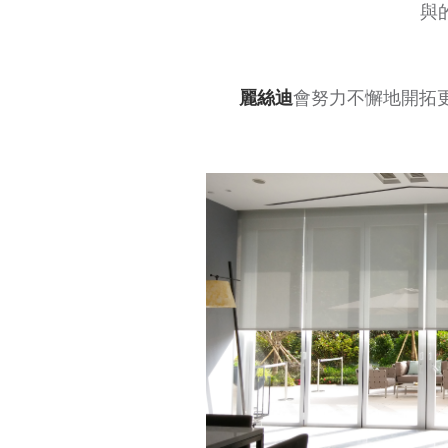
與
會努力不懈地開拓更
麗絲迪