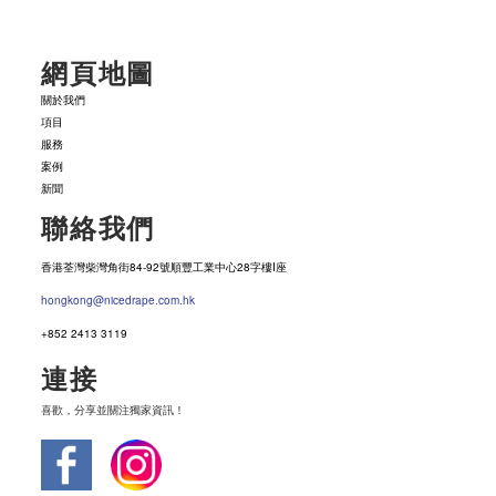
網頁地圖
關於我們
項目
服務
案例
新聞
聯絡我們
香港荃灣柴灣角街84-92號順豐工業中心28字樓I座
hongkong@nicedrape.com.hk
+852 2413 3119
連接
喜歡，分享並關注獨家資訊！