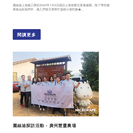
麗絲迪上海義工隊於2020年1月4日探訪上海徐匯兒童康健園。除了帶些健
康食品給他們外，義工們當天更幫忙協助小孩吃飯�...
閱讀更多
麗絲迪探訪活動 - 廣州慧靈農場