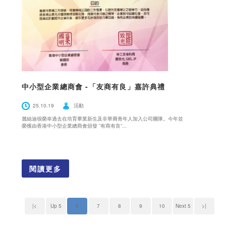
中小型企業總商會 -「友商有良」嘉許典禮
25.10.19
活動
麗絲迪很榮幸過去在培育畢業新生及非華裔青年人加入公司團隊。今年並
榮獲由香港中小型企業總商會頒發 ”有商有良“...
閱讀更多
|<
Up 5
6
7
8
9
10
Next 5
>|