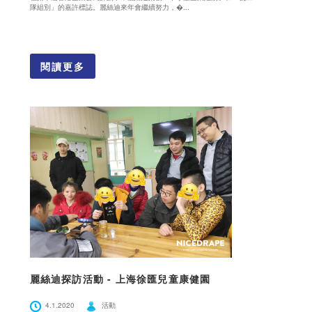
隊組別」的嘉許標誌。麗絲迪來年會繼續努力，�...
閱讀更多
麗絲迪探訪活動 - 上海徐匯兒童康健園
4.1.2020
活動