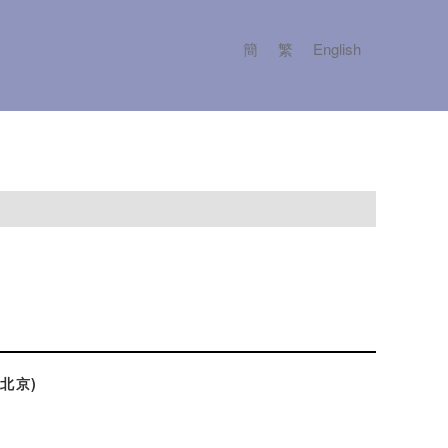
簡
繁
English
北京)