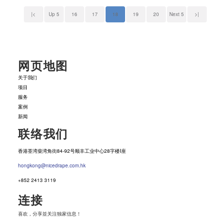
|<
Up 5
16
17
18
19
20
Next 5
>|
网页地图
关于我们
项目
服务
案例
新闻
联络我们
香港荃湾柴湾角街84-92号顺丰工业中心28字楼I座
hongkong@nicedrape.com.hk
+852 2413 3119
连接
喜欢，分享並关注独家信息！