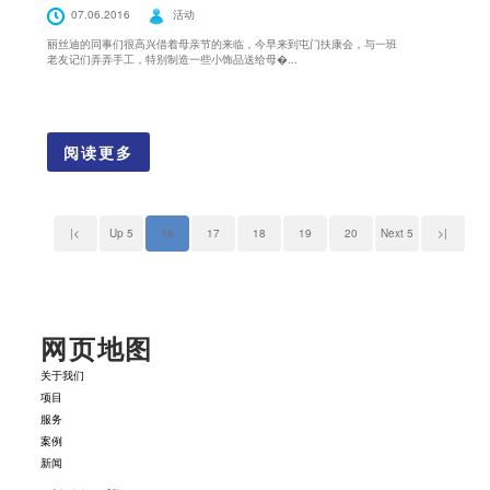
07.06.2016
活动
丽丝迪的同事们很高兴借着母亲节的来临，今早来到屯门扶康会，与一班
老友记们弄弄手工，特别制造一些小饰品送给母�...
阅读更多
|<
Up 5
16
17
18
19
20
Next 5
>|
网页地图
关于我们
项目
服务
案例
新闻