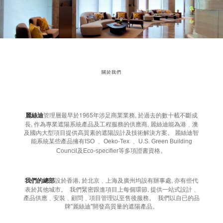
關於我們
麗絲迪
管理層最早於1965年涉足商業業務, 於過去的數十載不斷成
長, 作為專業遮陽系統產品及工程服務的供應商, 麗絲迪能為港﹑澳
及國內大型項目提供高質素的遮陽設計及技術解決方案。 麗絲迪智
能系統某些產品擁有
ISO
﹑ Oeko-Tex ﹑ U.S. Green Building
等多項證書資格。
Council及Eco-specifier
我們的總部
設於香港, 於北京﹑上海及廣州均設有辦事處, 亦有些代
表於其他城市。 我們緊密跟進項目上每個環節, 提供一站式設計﹑
產品供應﹑安裝﹑顧問﹑項目管理以至售後服務。 我們以自已的品
牌"麗絲迪"開發高質量的遮陽產品。