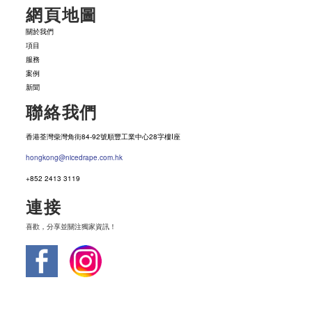
網頁地圖
關於我們
項目
服務
案例
新聞
聯絡我們
香港荃灣柴灣角街84-92號順豐工業中心28字樓I座
hongkong@nicedrape.com.hk
+852 2413 3119
連接
喜歡，分享並關注獨家資訊！