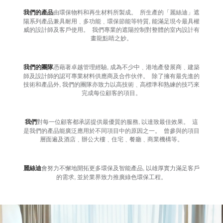
我們的產品
由環保物料和再生材料所製成。 所生產的「麗絲迪」遮
陽系列產品兼具耐用﹑多功能﹑環保節能等特質, 能滿足現今最具權
威的設計師及客戶使用。 我們專業的遮陽控制對整體的室內設計有
畫龍點睛之妙。
我們的團隊
憑藉著卓越管理經驗, 成為不少中﹑港地產發展商﹑建築
師及設計師的認可專業材料供應商及合作伙伴。 除了擁有最先進的
技術和產品外, 我們的團隊亦致力以高技術﹑高標準和熟練的技巧來
完成每位顧客的項目。
我們
對每一位顧客都承諾提供最優質的服務, 以達致最佳效果。 這
是我們的產品能廣泛應用於不同項目中的原因之一。 曾參與的項目
層面遍及酒店﹑辦公大樓﹑住宅﹑餐廳﹑商業機構等。
麗絲迪
會努力不懈地開拓更多環保及智能產品, 以雄厚實力滿足客戶
的需求, 並於業界致力推廣綠色環保工程。