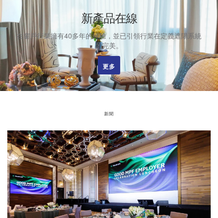
新產品在線
在窗戶行業擁有40多年的經驗，並已引領行業在定義遮陽系統
的完美。
更多
更多
更多
新聞