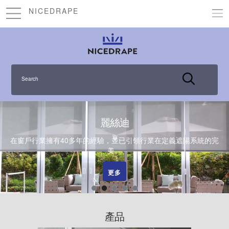
NICEDRAPE
Search
麗絲迪
在窗戶行業擁有40多年的經驗，並已引領行業在定義遮陽系統的完
美。
更多
更多
更多
產品